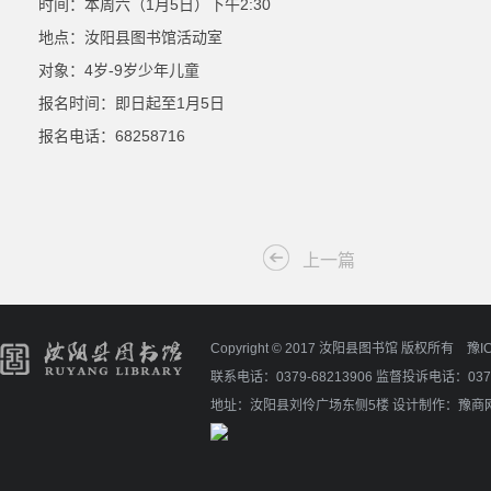
时间：本周六（1月5日）下午2:30
地点：汝阳县图书馆活动室
对象：4岁-9岁少年儿童
报名时间：即日起至1月5日
报名电话：68258716
上一篇
Copyright © 2017 汝阳县图书馆 版权所有
豫I
联系电话：0379-68213906 监督投诉电话：0379
地址：汝阳县刘伶广场东侧5楼
设计制作：
豫商