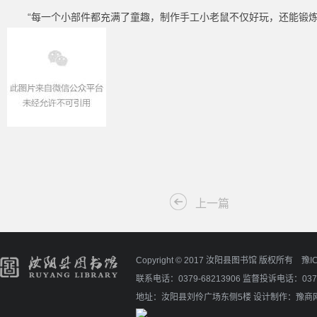
“每一个小部件都充满了童趣，制作手工小老鼠不仅好玩，还能锻
上一篇
Copyright © 2017 汝阳县图书馆 版权所有
豫I
联系电话：0379-68213906 监督投诉电话：0379
地址：汝阳县刘伶广场东侧5楼
设计制作：
豫商