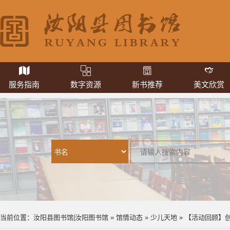
服务指南
数字资源
新书推荐
美文欣赏
当前位置：
汝阳县图书馆|汝阳图书馆
»
馆情动态
»
少儿天地
» 【活动回顾】