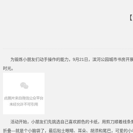
【
为锻炼小朋友们动手操作的能力，9月21日，滨河公园城市书房
时光。
活动开始，小朋友们先挑选自己喜欢颜色的卡纸，用剪刀顺着线条
折叠—就是个小脑袋了，最后贴士眼睛、耳朵、胡须和尾巴，可爱的小