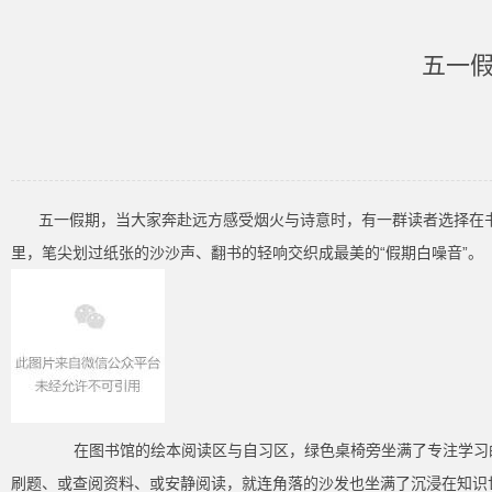
五一假
五一假期，当大家奔赴远方感受烟火与诗意时，有一群读者选择在
里，笔尖划过纸张的沙沙声、翻书的轻响交织成最美的“假期白噪音”。
在图书馆的绘本阅读区与自习区，绿色桌椅旁坐满了专注学习的
刷题、或查阅资料、或安静阅读，就连角落的沙发也坐满了沉浸在知识