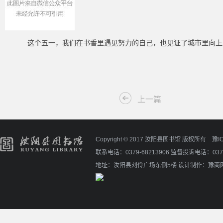
这个五一，我们在书香里遇见努力的自己，也见证了城市里向上生
上一篇
Copyright © 2017 汝阳县图书馆 版权所有
豫I
联系电话：0379-68213906 监督投诉电话：0379
地址：汝阳县刘伶广场东侧5楼
设计制作：
豫商