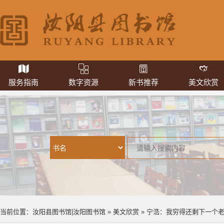
服务指南
数字资源
新书推荐
美文欣赏
当前位置：
汝阳县图书馆|汝阳图书馆
»
美文欣赏
» 宁浩：我穷得还剩下一个