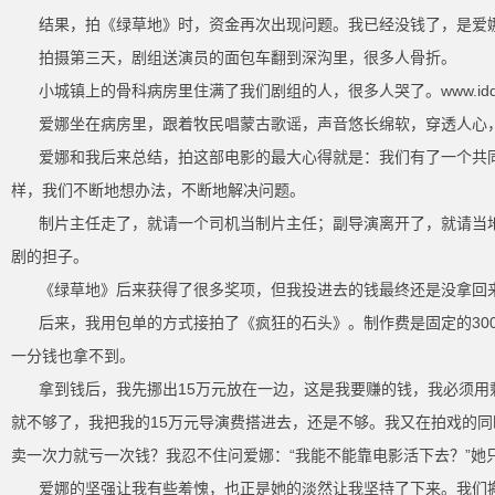
结果，拍《绿草地》时，资金再次出现问题。我已经没钱了，是爱娜
拍摄第三天，剧组送演员的面包车翻到深沟里，很多人骨折。
小城镇上的骨科病房里住满了我们剧组的人，很多人哭了。www.iddu
爱娜坐在病房里，跟着牧民唱蒙古歌谣，声音悠长绵软，穿透人心
爱娜和我后来总结，拍这部电影的最大心得就是：我们有了一个共
样，我们不断地想办法，不断地解决问题。
制片主任走了，就请一个司机当制片主任；副导演离开了，就请当
剧的担子。
《绿草地》后来获得了很多奖项，但我投进去的钱最终还是没拿回
后来，我用包单的方式接拍了《疯狂的石头》。制作费是固定的3
一分钱也拿不到。
拿到钱后，我先挪出15万元放在一边，这是我要赚的钱，我必须用
就不够了，我把我的15万元导演费搭进去，还是不够。我又在拍戏的
卖一次力就亏一次钱？我忍不住问爱娜：“我能不能靠电影活下去？”她只
爱娜的坚强让我有些羞愧，也正是她的淡然让我坚持了下来。我们