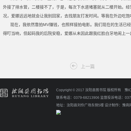
外接了排水管，二楼接不了，于是，每次下水道堵塞就从二楼开始。经
况，爱娜远远地就会让我别回家，去找朋友打发时间。等我在外边吃饱
现在，我依然靠拍MV赚钱，也照样接拍电影。我们现在的生活已
得叮当响，但起码我的后院安稳，爱娜从未因此跟我红脸白牙地闹上一
上一篇
Copyright © 2017 汝阳县图书馆 版权所有
豫I
联系电话：0379-68213906 监督投诉电话：0379
地址：汝阳县刘伶广场东侧5楼
设计制作：
豫商