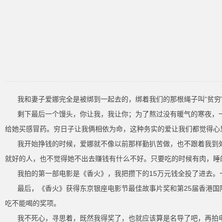
我和妻子爱娜完全是被绑到一起去的，绑着我们的那根绳子叫“贫穷
剩下最后一个馒头，你让我，我让你；为了熬过没有暖气的寒夜，
给她买感冒药。穷日子让我俩相依为命，这种务实的爱让我们都觉得心
我开始挣钱的时候，爱娜就不像以前那样勤扒苦做，也不跟着我到
就好的人，也不觉得她不出去赚钱有什么不好。只要吃的时候有肉，睡
我拍的第一部电影是《香火》，我把攒下的15万元钱全投了进去。
最后，《香火》获得东京银座电影节最佳故事片奖和第25届香港国
吃不能喝的奖项。
我不死心，寻思着，既然我得奖了，也就应该算是名导了吧，再拍