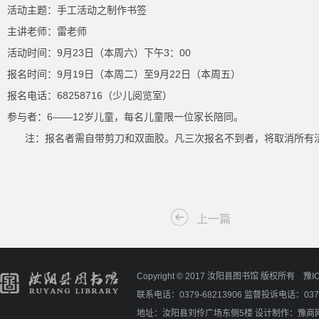
活动主题：手工活动之制作书签
主讲老师：雷老师
活动时间：9月23日（本周六）下午3：00
报名时间：9月19日（本周二）至9月22日（本周五）
报名电话：68258716（少儿阅览室）
参与者：6——12岁儿童，每名儿童限一位家长陪同。
注：报名者需自带剪刀和双面胶。凡三次报名不到者，将取消所有
上一篇
Copyright © 2017 汝阳县图书馆 版权所有
豫I
联系电话：0379-68213906 监督投诉电话：0379
地址：汝阳县刘伶广场东侧5楼
设计制作：
豫商