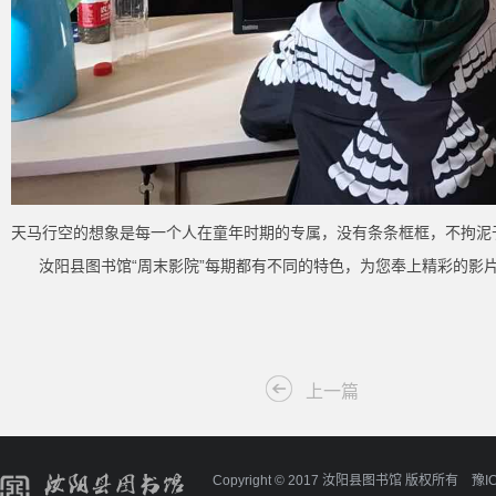
天马行空的想象是每一个人在童年时期的专属，没有条条框框，不拘泥
汝阳县图书馆“周末影院”每期都有不同的特色，为您奉上精彩的影
上一篇
Copyright © 2017 汝阳县图书馆 版权所有
豫I