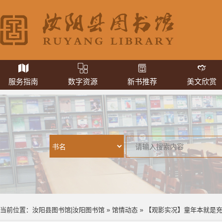
服务指南
数字资源
新书推荐
美文欣赏
当前位置：
汝阳县图书馆|汝阳图书馆
»
馆情动态
» 【观影实况】童年本就是