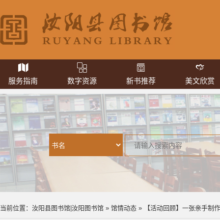
服务指南
数字资源
新书推荐
美文欣赏
当前位置：
汝阳县图书馆|汝阳图书馆
»
馆情动态
» 【活动回顾】一张亲手制