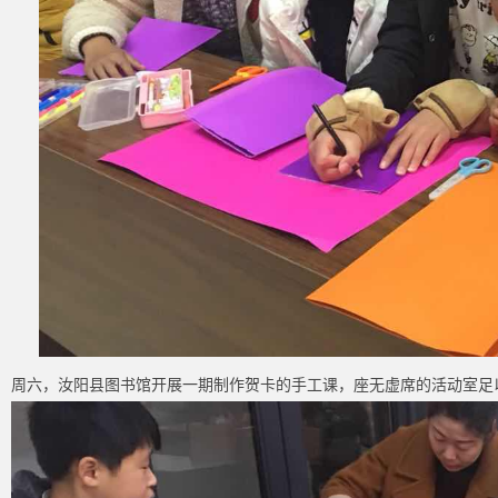
周六，汝阳县图书馆开展一期制作贺卡的手工课，座无虚席的活动室足