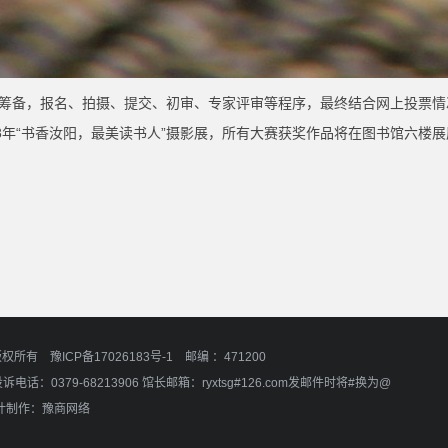
月的筹备，报名、拍摄、提交、初审、专家评审等程序，最终结合网上投票
018年“书香汝阳，最美读书人”摄影展，所有大赛获奖作品将在图书馆六
馆 版权所有
豫ICP备17026183号-1
邮编 ：471200
投诉电话：0379-68213906 馆长邮箱：ryxtsg#126.com发邮件时将#换为@
计制作：
豫商网络