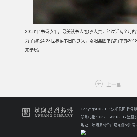
2018年“书香汝阳，最美读书人”摄影大赛，经过近两个
为了迎接4.23世界读书日的到来，汝阳县图书馆特举办2
来参展。
上一篇
Copyright © 2017 汝阳县图书
联系电话：0379-68213906 监督
地址：汝阳县刘伶广场东侧5楼
设