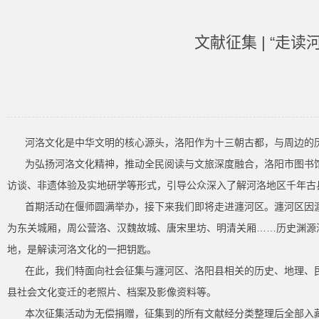
文献征集 | “走
河洛文化是中华文明的核心源头，洛阳作为十三朝古都，与周边的
为弘扬河洛文化精神，推动全民阅读与文旅深度融合，洛阳市图书
访谈、非遗体验及实地研学等形式，引导公众深入了解河洛地区千年古
首期活动在偃师圆满举办，接下来我们即将走进瀍河区。瀍河区因
为东关城厢，周公营洛、汉魏故城、唐宋里坊、明清关厢……历史渊源
地，是解读河洛文化的一把钥匙。
在此，我们特面向社会征集与瀍河区、洛阳县相关的历史、地理、
县社会文化变迁的老照片、档案及影像资料等。
本次征集活动为无偿捐赠，征集到的所有文献经分类整理后全部入藏