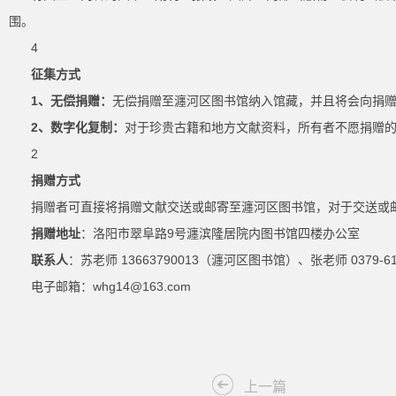
围。
4
征集方式
1、无偿捐赠：
无偿捐赠至瀍河区图书馆纳入馆藏，并且将会向捐
2、数字化复制：
对于珍贵古籍和地方文献资料，所有者不愿捐赠
2
捐赠方式
捐赠者可直接将捐赠文献交送或邮寄至瀍河区图书馆，对于交送或
捐赠地址
：洛阳市翠阜路9号瀍滨隆居院内图书馆四楼办公室
联系人
：苏老师 13663790013（瀍河区图书馆）、张老师 0379-
电子邮箱：whg14@163.com
上一篇