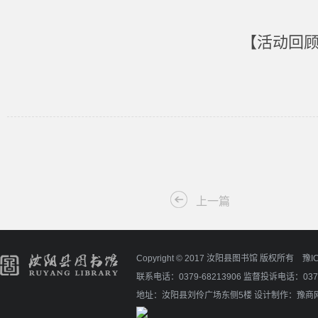
【活动回顾
上一篇
Copyright © 2017 汝阳县图书馆 版权所有
豫I
联系电话：0379-68213906 监督投诉电话：0379
地址：汝阳县刘伶广场东侧5楼
设计制作：
豫商